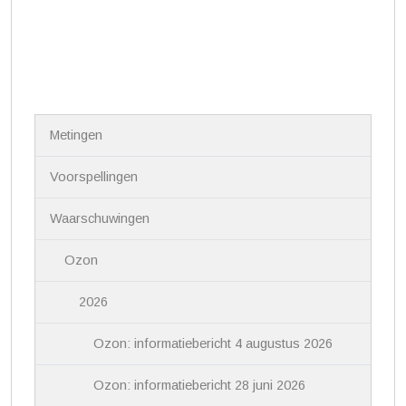
N
Metingen
a
v
i
Voorspellingen
g
a
Waarschuwingen
t
i
Ozon
e
2026
Ozon: informatiebericht 4 augustus 2026
Ozon: informatiebericht 28 juni 2026