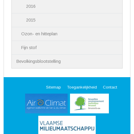
2016
2015
Ozon- en hitteplan
Fijn stof
Bevolkingsblootstelling
Sitemap
Toegankelijkheid
Contact