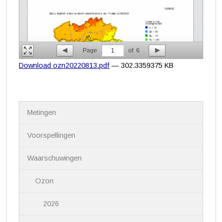
Page
1
of
6
Download ozn20220813.pdf
— 302.3359375 KB
N
Metingen
a
v
i
Voorspellingen
g
a
Waarschuwingen
t
i
Ozon
e
2026