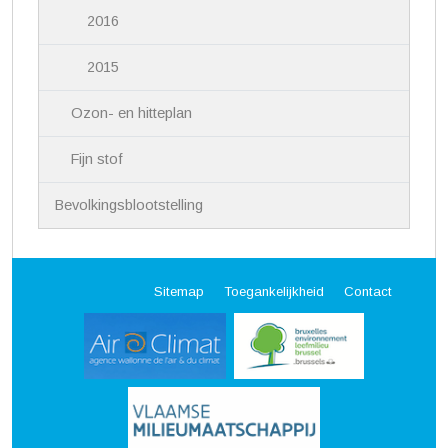
2016
2015
Ozon- en hitteplan
Fijn stof
Bevolkingsblootstelling
Sitemap
Toegankelijkheid
Contact