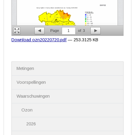
Page
1
of
3
Download ozn20220720.pdf
— 253.3125 KB
N
Metingen
a
v
i
Voorspellingen
g
a
Waarschuwingen
t
i
Ozon
e
2026