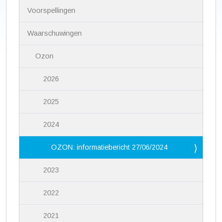
i
Voorspellingen
g
a
Waarschuwingen
t
i
Ozon
e
2026
2025
2024
OZON: informatiebericht 27/06/2024
2023
2022
2021