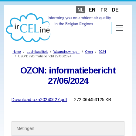
NL
EN
FR
DE
Home
Luchtkwaliteit
Waarschuwingen
Ozon
2024
OZON: informatiebericht 27/06/2024
OZON: informatiebericht
27/06/2024
Download ozn20240627.pdf
— 272.064453125 KB
N
Metingen
a
v