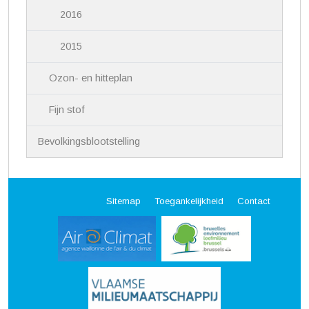
2016
2015
Ozon- en hitteplan
Fijn stof
Bevolkingsblootstelling
Sitemap
Toegankelijkheid
Contact