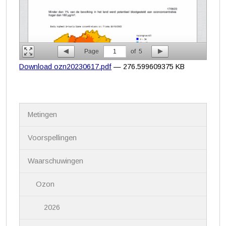
Page
1
of
5
Download ozn20230617.pdf
— 276.599609375 KB
N
Metingen
a
v
i
Voorspellingen
g
a
Waarschuwingen
t
i
Ozon
e
2026