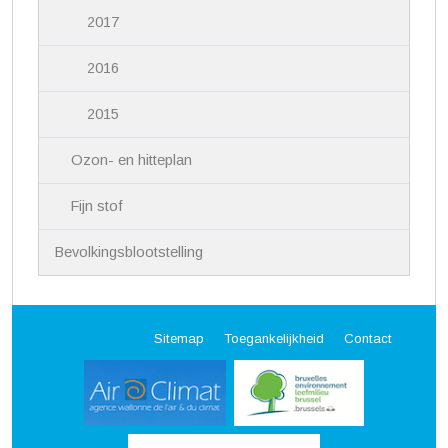
2017
2016
2015
Ozon- en hitteplan
Fijn stof
Bevolkingsblootstelling
Sitemap
Toegankelijkheid
Contact