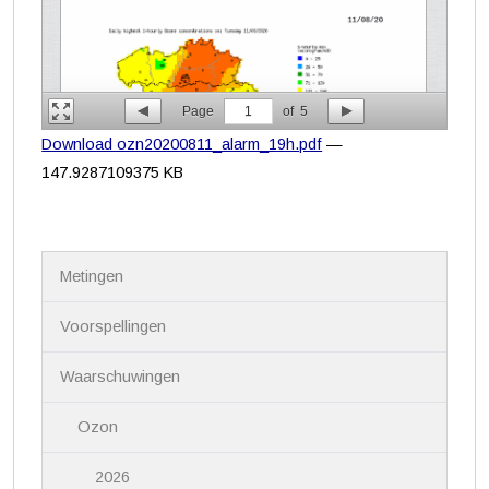
Page
1
of
5
Download ozn20200811_alarm_19h.pdf
—
147.9287109375 KB
N
Metingen
a
v
i
Voorspellingen
g
a
Waarschuwingen
t
i
Ozon
e
2026