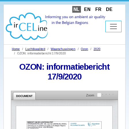
NL
EN
FR
DE
Home
Luchtkwaliteit
Waarschuwingen
Ozon
2020
OZON: informatiebericht 17/9/2020
OZON: informatiebericht
17/9/2020
Zoom
DOCUMENT