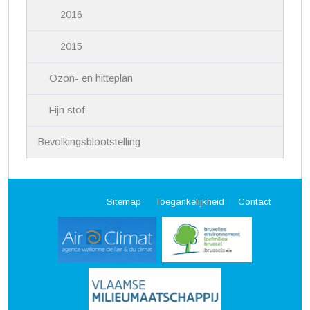
2016
2015
Ozon- en hitteplan
Fijn stof
Bevolkingsblootstelling
Sitemap
Toegankelijkheid
Contact