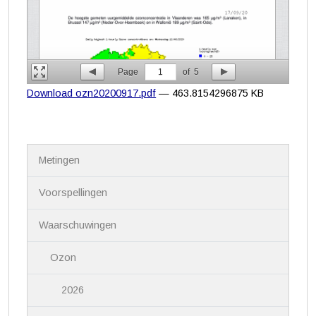
Page
1
of
5
Download ozn20200917.pdf
— 463.8154296875 KB
N
Metingen
a
v
i
Voorspellingen
g
a
Waarschuwingen
t
i
Ozon
e
2026