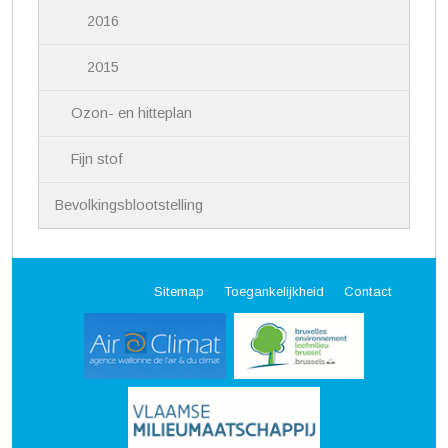
2016
2015
Ozon- en hitteplan
Fijn stof
Bevolkingsblootstelling
Sitemap
Toegankelijkheid
Contact