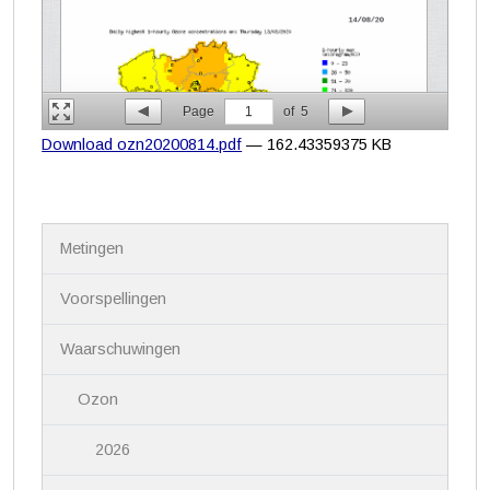
Page
1
of
5
Download ozn20200814.pdf
— 162.43359375 KB
N
Metingen
a
v
i
Voorspellingen
g
a
Waarschuwingen
t
i
Ozon
e
2026