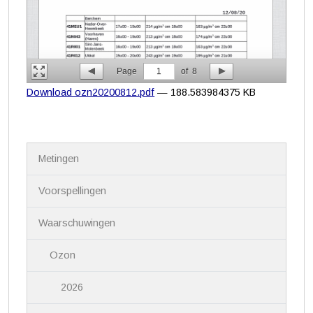
Page
1
of
8
Download ozn20200812.pdf
— 188.583984375 KB
N
Metingen
a
v
i
Voorspellingen
g
a
Waarschuwingen
t
i
Ozon
e
2026