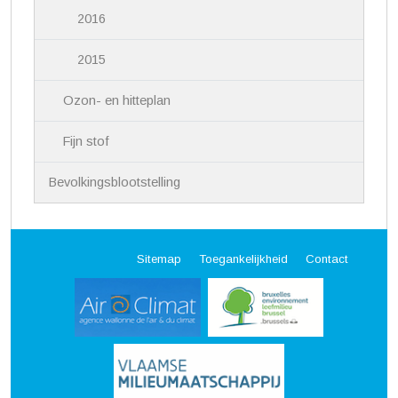
2016
2015
Ozon- en hitteplan
Fijn stof
Bevolkingsblootstelling
Sitemap
Toegankelijkheid
Contact