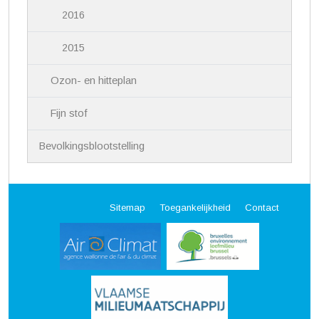
2016
2015
Ozon- en hitteplan
Fijn stof
Bevolkingsblootstelling
Sitemap
Toegankelijkheid
Contact