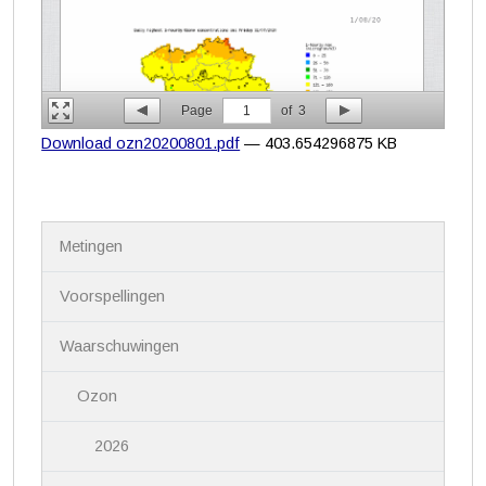
Page
1
of
3
Download ozn20200801.pdf
— 403.654296875 KB
N
Metingen
a
v
i
Voorspellingen
g
a
Waarschuwingen
t
i
Ozon
e
2026