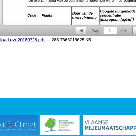
Page
1
of
3
load ozn20180728.pdf
— 283.7666015625 KB