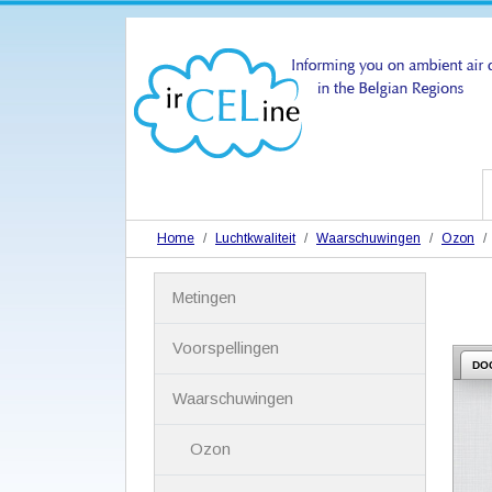
Home
Luchtkwaliteit
Waarschuwingen
Ozon
N
Metingen
a
v
i
Voorspellingen
g
DO
a
Waarschuwingen
t
i
Ozon
e