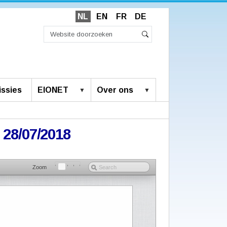
NL
EN
FR
DE
Zoek
Geavanceerd
Zoeken
zoeken...
ssies
EIONET
Over ons
 28/07/2018
Zoom