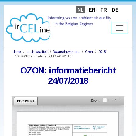
NL
EN
FR
DE
Home
Luchtkwaliteit
Waarschuwingen
Ozon
2018
OZON: informatiebericht 24/07/2018
OZON: informatiebericht
24/07/2018
Zoom
DOCUMENT