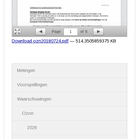
Page
1
of
6
Download ozn20180724.pdf
— 514.3505859375 KB
N
Metingen
a
v
i
Voorspellingen
g
a
Waarschuwingen
t
i
Ozon
e
2026