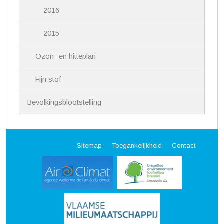
2016
2015
Ozon- en hitteplan
Fijn stof
Bevolkingsblootstelling
Sitemap
Toegankelijkheid
Contact