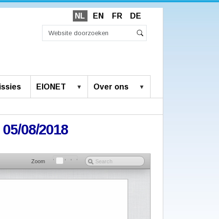
NL
EN
FR
DE
Zoek
Geavanceerd
Zoeken
zoeken...
ssies
EIONET
Over ons
 05/08/2018
Zoom