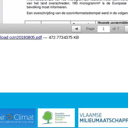
Page
1
of
7
load ozn20180805.pdf
— 472.7734375 KB