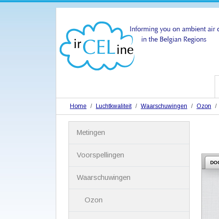
Home
Luchtkwaliteit
Waarschuwingen
Ozon
N
Metingen
a
v
i
Voorspellingen
g
DO
a
Waarschuwingen
t
i
Ozon
e