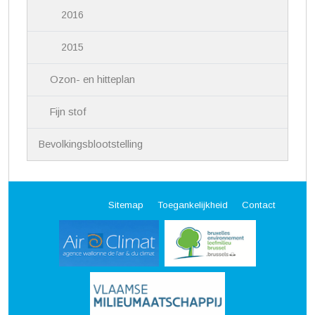
2016
2015
Ozon- en hitteplan
Fijn stof
Bevolkingsblootstelling
Sitemap
Toegankelijkheid
Contact