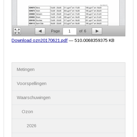
Page
1
of
6
Download ozn20170621.pdf
— 510.0068359375 KB
N
Metingen
a
v
i
Voorspellingen
g
a
Waarschuwingen
t
i
Ozon
e
2026