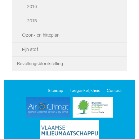
2016
2015
Ozon- en hitteplan
Fijn stof
Bevolkingsblootstelling
Sitemap
Toegankelijkheid
Contact