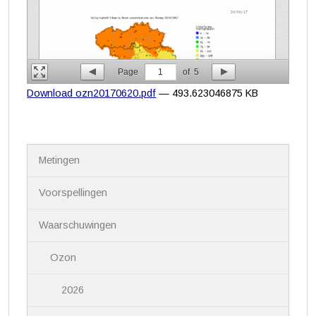
Page
1
of
5
Download ozn20170620.pdf
— 493.623046875 KB
N
Metingen
a
v
i
Voorspellingen
g
a
Waarschuwingen
t
i
Ozon
e
2026