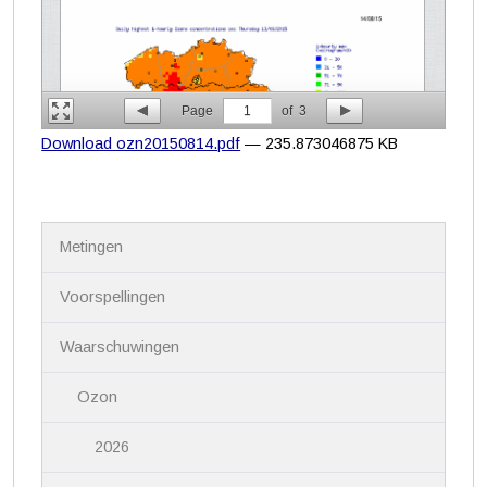
Page
1
of
3
Download ozn20150814.pdf
— 235.873046875 KB
N
Metingen
a
v
i
Voorspellingen
g
a
Waarschuwingen
t
i
Ozon
e
2026