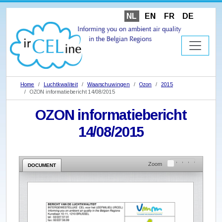
NL
EN
FR
DE
Home
Luchtkwaliteit
Waarschuwingen
Ozon
2015
OZON informatiebericht 14/08/2015
OZON informatiebericht
14/08/2015
Zoom
DOCUMENT