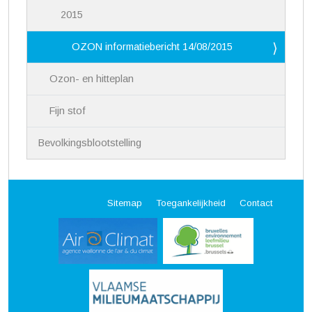
2015
OZON informatiebericht 14/08/2015
Ozon- en hitteplan
Fijn stof
Bevolkingsblootstelling
Sitemap
Toegankelijkheid
Contact