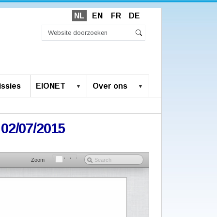
NL
EN
FR
DE
Zoek
Geavanceerd
Zoeken
zoeken...
ssies
EIONET
Over ons
02/07/2015
Zoom