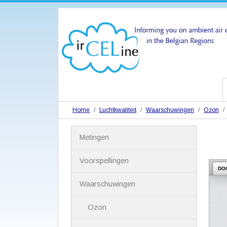
Home
Luchtkwaliteit
Waarschuwingen
Ozon
N
Metingen
a
v
i
Voorspellingen
g
DO
a
Waarschuwingen
t
i
Ozon
e