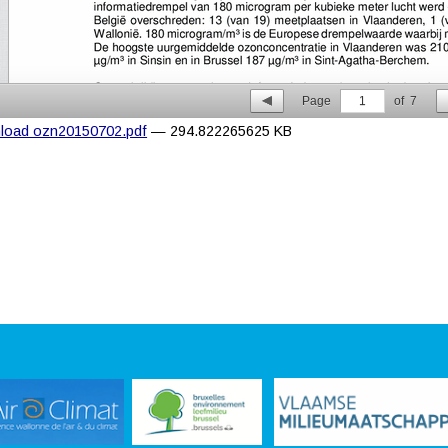
Page
1
of
7
load ozn20150702.pdf
— 294.822265625 KB