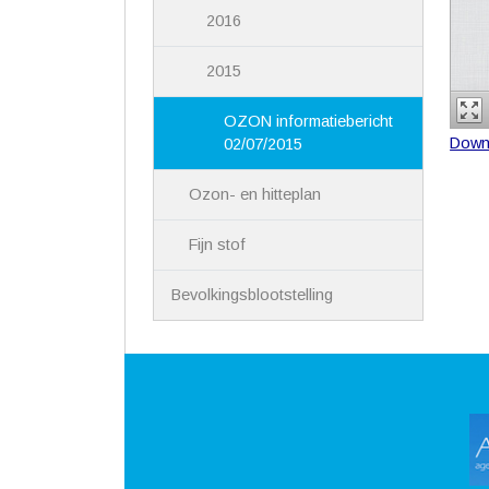
2016
2015
OZON informatiebericht
Down
02/07/2015
Ozon- en hitteplan
Fijn stof
Bevolkingsblootstelling