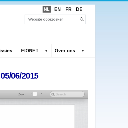
NL
EN
FR
DE
Zoek
Geavanceerd
Zoeken
zoeken...
ssies
EIONET
Over ons
05/06/2015
Zoom