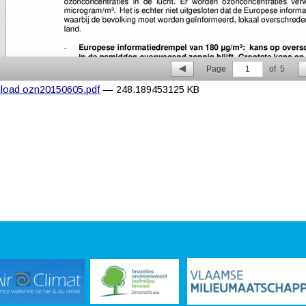
Page
1
of
5
load ozn20150605.pdf
— 248.189453125 KB