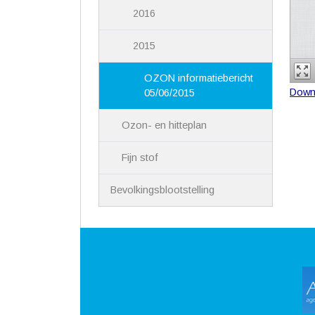
2016
2015
OZON informatiebericht
Down
05/06/2015
Ozon- en hitteplan
Fijn stof
Bevolkingsblootstelling