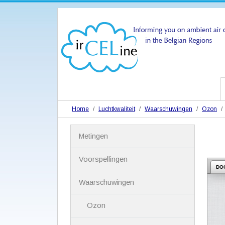
Home
Luchtkwaliteit
Waarschuwingen
Ozon
N
Metingen
a
v
i
Voorspellingen
g
DO
a
Waarschuwingen
t
i
Ozon
e