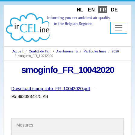
NL
EN
FR
DE
Accueil
Qualité de l'air
Avertissements
Particules fines
2020
smoginfo_FR_10042020
smoginfo_FR_10042020
Download smog_info_FR_10042020.pdf
—
95.4833984375 KB
N
Mesures
a
v