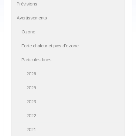
i
Prévisions
g
a
Avertissements
t
i
Ozone
o
n
Forte chaleur et pics d'ozone
Particules fines
2026
2025
2023
2022
2021