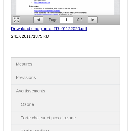
Page
1
of
2
Download smog_info_FR_01122020.pdf
—
241.6201171875 KB
N
Mesures
a
v
i
Prévisions
g
a
Avertissements
t
i
Ozone
o
n
Forte chaleur et pics d'ozone