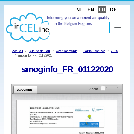
NL
EN
FR
DE
Accueil
Qualité de l'air
Avertissements
Particules fines
2020
smoginfo_FR_01122020
smoginfo_FR_01122020
Zoom
DOCUMENT