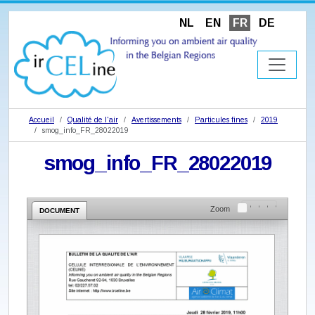
NL
EN
FR
DE
Accueil
Qualité de l'air
Avertissements
Particules fines
2019
smog_info_FR_28022019
smog_info_FR_28022019
Zoom
DOCUMENT