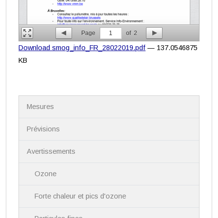
Page
1
of
2
Download smog_info_FR_28022019.pdf
— 137.0546875
KB
N
Mesures
a
v
i
Prévisions
g
a
Avertissements
t
i
Ozone
o
n
Forte chaleur et pics d'ozone