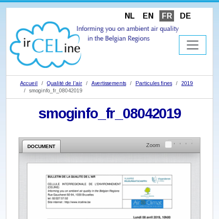
NL
EN
FR
DE
Accueil
Qualité de l'air
Avertissements
Particules fines
2019
smoginfo_fr_08042019
smoginfo_fr_08042019
Zoom
DOCUMENT