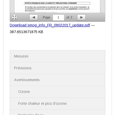
Page
1
of
2
Download smog_info_FR_09022017_update.pdf
—
387.6513671875 KB
N
Mesures
a
v
i
Prévisions
g
a
Avertissements
t
i
Ozone
o
n
Forte chaleur et pics d'ozone