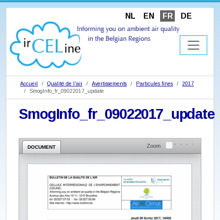
NL
EN
FR
DE
Accueil
Qualité de l'air
Avertissements
Particules fines
2017
SmogInfo_fr_09022017_update
SmogInfo_fr_09022017_update
Zoom
DOCUMENT