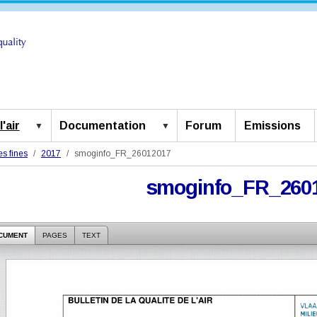
'air
Documentation
Forum
Emissions
es fines
2017
smoginfo_FR_26012017
smoginfo_FR_260
CUMENT
PAGES
TEXT