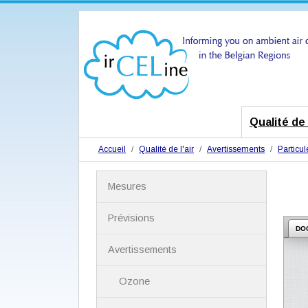
Qualité de l
Accueil
Qualité de l'air
Avertissements
Particul
N
Mesures
a
v
i
Prévisions
g
DO
a
Avertissements
t
i
Ozone
o
n