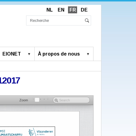
NL
EN
FR
DE
Chercher
par
Recherche
Rechercher
avancée…
EIONET
À propos de nous
12017
Zoom