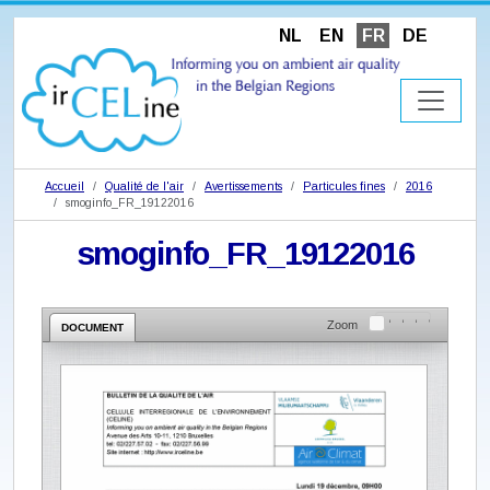
NL
EN
FR
DE
Accueil
Qualité de l'air
Avertissements
Particules fines
2016
smoginfo_FR_19122016
smoginfo_FR_19122016
Zoom
DOCUMENT