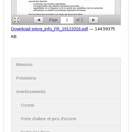
Page
1
of
2
Download smog_info_FR_19122016.pdf
— 144.59375
KB
N
Mesures
a
v
i
Prévisions
g
a
Avertissements
t
i
Ozone
o
n
Forte chaleur et pics d'ozone