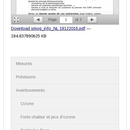
Page
1
of
2
Download smog_info_NL 18122016.pdf
—
184.837890625 KB
N
Mesures
a
v
i
Prévisions
g
a
Avertissements
t
i
Ozone
o
n
Forte chaleur et pics d'ozone