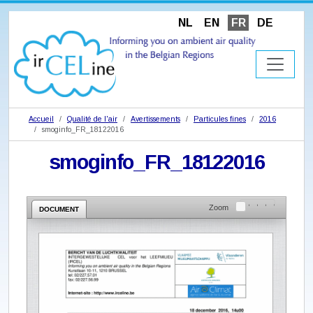
NL
EN
FR
DE
Accueil
Qualité de l'air
Avertissements
Particules fines
2016
smoginfo_FR_18122016
smoginfo_FR_18122016
Zoom
DOCUMENT