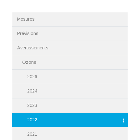
N
Mesures
a
v
i
Prévisions
g
a
Avertissements
t
i
Ozone
o
n
2026
2024
2023
2022
2021