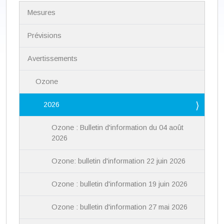
N
Mesures
a
v
i
Prévisions
g
a
Avertissements
t
i
Ozone
o
n
2026
Ozone : Bulletin d'information du 04 août
2026
Ozone: bulletin d'information 22 juin 2026
Ozone : bulletin d'information 19 juin 2026
Ozone : bulletin d'information 27 mai 2026