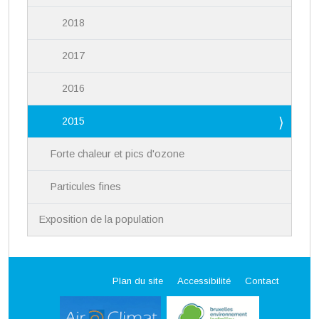
2018
2017
2016
2015
Forte chaleur et pics d'ozone
Particules fines
Exposition de la population
Plan du site
Accessibilité
Contact