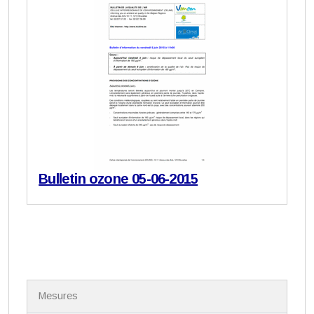
Bulletin ozone 05-06-2015
N
Mesures
a
v