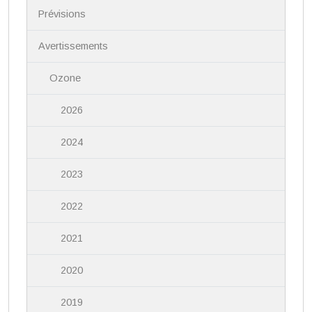
i
Prévisions
g
a
Avertissements
t
i
Ozone
o
n
2026
2024
2023
2022
2021
2020
2019