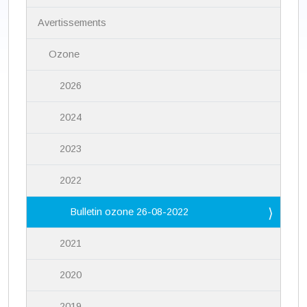
g
a
Avertissements
t
i
Ozone
o
n
2026
2024
2023
2022
Bulletin ozone 26-08-2022
2021
2020
2019