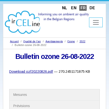
NL
EN
FR
DE
Accueil
Qualité de l'air
Avertissements
Ozone
2022
Bulletin ozone 26-08-2022
Bulletin ozone 26-08-2022
Download ozf20220826.pdf
— 270.2451171875 KB
N
Mesures
a
v
i
Prévisions