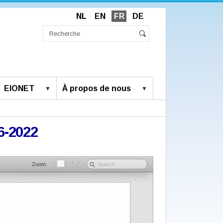
NL
EN
FR
DE
Chercher
par
Recherche
Rechercher
avancée…
EIONET
À propos de nous
6-2022
Zoom