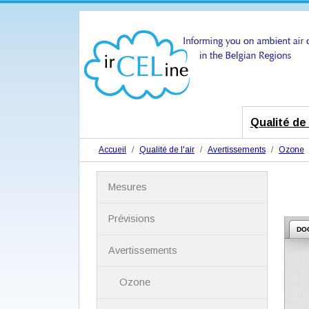
Qualité de l
Accueil
Qualité de l'air
Avertissements
Ozone
N
Mesures
a
v
i
Prévisions
g
DO
a
Avertissements
t
i
Ozone
o
n