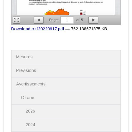
Page
1
of
5
Download ozf20220617.pdf
— 762.138671875 KB
N
Mesures
a
v
i
Prévisions
g
a
Avertissements
t
i
Ozone
o
n
2026
2024