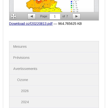
Page
1
of
7
Download ozf20220813.pdf
— 964.765625 KB
N
Mesures
a
v
i
Prévisions
g
a
Avertissements
t
i
Ozone
o
n
2026
2024