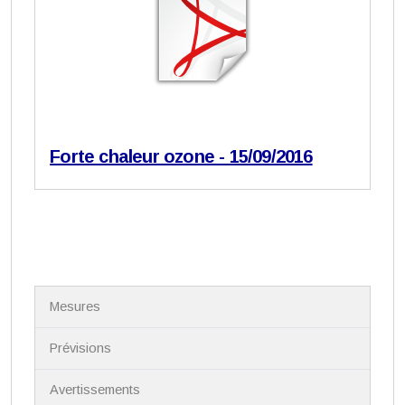
Forte chaleur ozone - 15/09/2016
N
Mesures
a
v
i
Prévisions
g
a
Avertissements
t