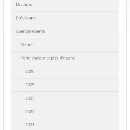
N
Mesures
a
v
i
Prévisions
g
a
Avertissements
t
i
Ozone
o
n
Forte chaleur et pics d'ozone
2026
2025
2023
2022
2021