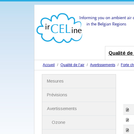
Qualité de l
Accueil
Qualité de l'air
Avertissements
Forte ch
N
Mesures
a
v
i
Prévisions
g
a
Avertissements
t
i
Ozone
o
n