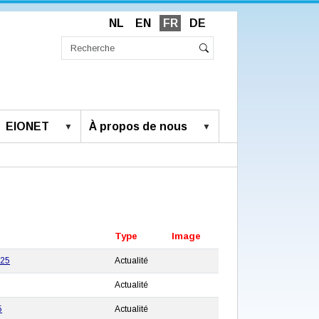
NL
EN
FR
DE
Chercher
par
Recherche
Rechercher
avancée…
EIONET
À propos de nous
Type
Image
025
Actualité
Actualité
5
Actualité