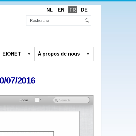
NL
EN
FR
DE
Chercher
par
Recherche
Rechercher
avancée…
EIONET
À propos de nous
20/07/2016
Zoom