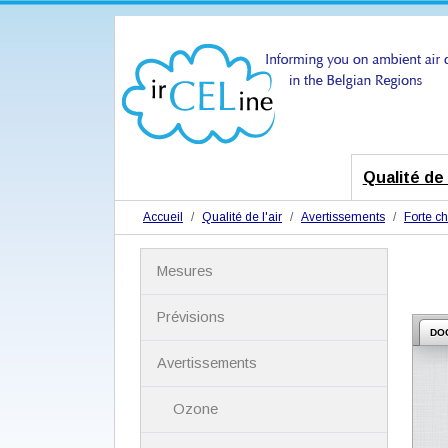
Qualité de l
Accueil
Qualité de l'air
Avertissements
Forte ch
N
Mesures
a
v
i
Prévisions
g
DO
a
Avertissements
t
i
Ozone
o
n