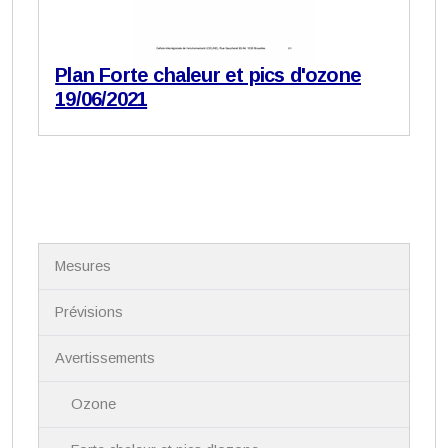
Plan Forte chaleur et pics d'ozone
19/06/2021
N
Mesures
a
v
i
Prévisions
g
a
Avertissements
t
i
Ozone
o
n