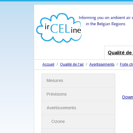
Qualité de l
Accueil
Qualité de l'air
Avertissements
Forte ch
N
Mesures
a
v
i
Prévisions
Down
g
a
Avertissements
t
i
Ozone
o
n