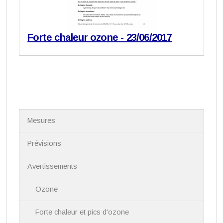
Forte chaleur ozone - 23/06/2017
N
Mesures
a
v
i
Prévisions
g
a
Avertissements
t
i
Ozone
o
n
Forte chaleur et pics d'ozone