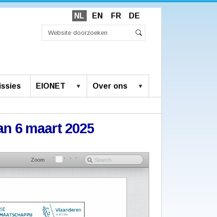
NL
EN
FR
DE
Zoek
Geavanceerd
Zoeken
zoeken...
ssies
EIONET
Over ons
van 6 maart 2025
Zoom