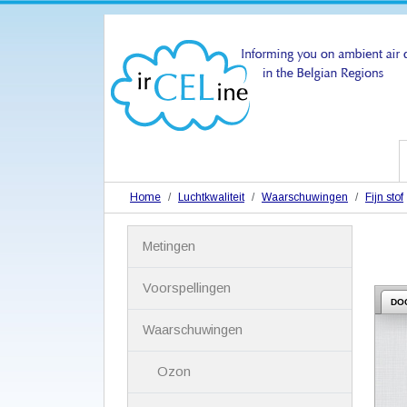
Home
Luchtkwaliteit
Waarschuwingen
Fijn stof
N
Metingen
a
v
i
Voorspellingen
g
DO
a
Waarschuwingen
t
i
Ozon
e