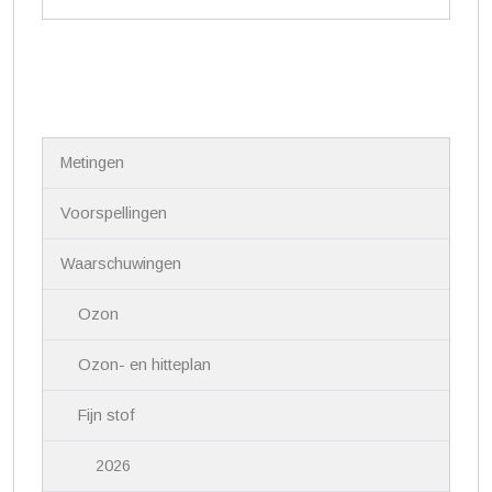
N
Metingen
a
v
i
Voorspellingen
g
a
Waarschuwingen
t
i
Ozon
e
Ozon- en hitteplan
Fijn stof
2026