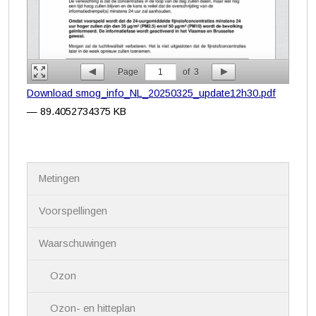
Page
1
of
3
Download smog_info_NL_20250325_update12h30.pdf
— 89.4052734375 KB
N
Metingen
a
v
i
Voorspellingen
g
a
Waarschuwingen
t
i
Ozon
e
Ozon- en hitteplan