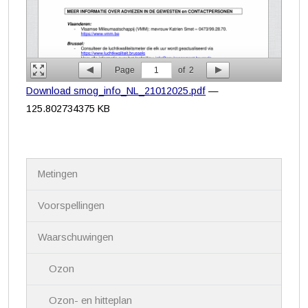
Page
1
of
2
Download smog_info_NL_21012025.pdf
—
125.802734375 KB
N
Metingen
a
v
i
Voorspellingen
g
a
Waarschuwingen
t
i
Ozon
e
Ozon- en hitteplan