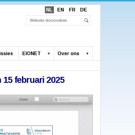
NL
EN
FR
DE
Zoek
Geavanceerd
Zoeken
zoeken...
ssies
EIONET
Over ons
n 15 februari 2025
Zoom