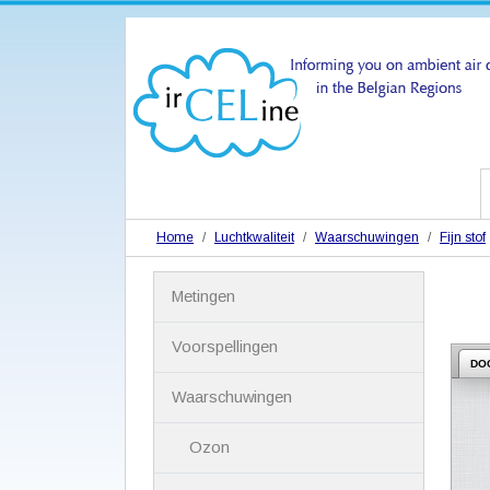
Home
Luchtkwaliteit
Waarschuwingen
Fijn stof
N
Metingen
a
v
i
Voorspellingen
g
DO
a
Waarschuwingen
t
i
Ozon
e