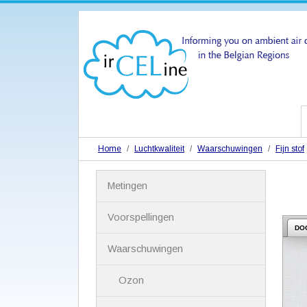
Home
Luchtkwaliteit
Waarschuwingen
Fijn stof
N
Metingen
a
v
i
Voorspellingen
g
DO
a
Waarschuwingen
t
i
Ozon
e