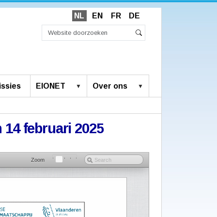
NL
EN
FR
DE
Zoek
Geavanceerd
Zoeken
zoeken...
ssies
EIONET
Over ons
n 14 februari 2025
Zoom