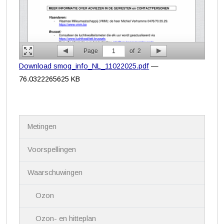
Page
1
of
2
Download smog_info_NL_11022025.pdf
—
76.0322265625 KB
N
Metingen
a
v
i
Voorspellingen
g
a
Waarschuwingen
t
i
Ozon
e
Ozon- en hitteplan