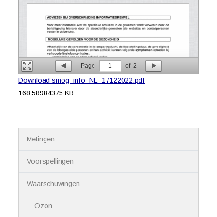
Page
1
of
2
Download smog_info_NL_17122022.pdf
—
168.58984375 KB
N
Metingen
a
v
i
Voorspellingen
g
a
Waarschuwingen
t
i
Ozon
e