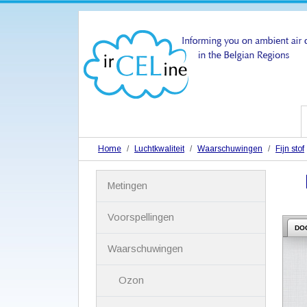
Home
Luchtkwaliteit
Waarschuwingen
Fijn stof
N
Metingen
a
v
i
Voorspellingen
g
DO
a
Waarschuwingen
t
i
Ozon
e