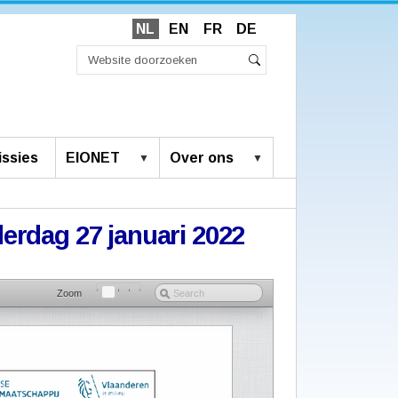
NL
EN
FR
DE
Zoek
Geavanceerd
Zoeken
zoeken...
ssies
EIONET
Over ons
derdag 27 januari 2022
Zoom