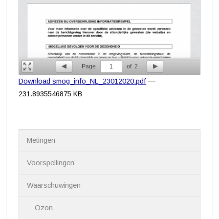
Page
1
of
2
Download smog_info_NL_23012020.pdf
—
231.8935546875 KB
N
Metingen
a
v
i
Voorspellingen
g
a
Waarschuwingen
t
i
Ozon
e